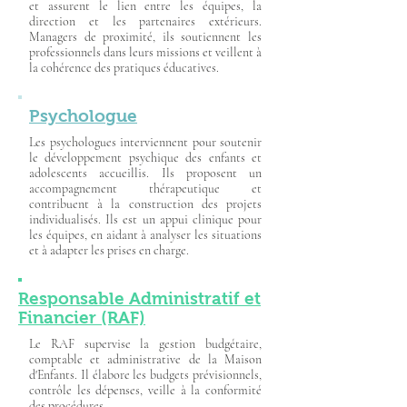
et assurent le lien entre les équipes, la
direction et les partenaires extérieurs.
Managers de proximité, ils soutiennent les
professionnels dans leurs missions et veillent à
la cohérence des pratiques éducatives.
Psychologue
Les psychologues interviennent pour soutenir
le développement psychique des enfants et
adolescents accueillis. Ils proposent un
accompagnement thérapeutique et
contribuent à la construction des projets
individualisés. Ils est un appui clinique pour
les équipes, en aidant à analyser les situations
et à adapter les prises en charge.
Responsable Administratif et
Financier (RAF)
Le RAF supervise la gestion budgétaire,
comptable et administrative de la Maison
d'Enfants. Il élabore les budgets prévisionnels,
contrôle les dépenses, veille à la conformité
des procédures. ​