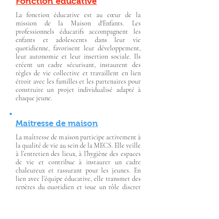
Fonction éducative
La fonction éducative est au cœur de la
mission de la Maison d'Enfants. Les
professionnels éducatifs accompagnent les
enfants et adolescents dans leur vie
quotidienne, favorisent leur développement,
leur autonomie et leur insertion sociale. Ils
créent un cadre sécurisant, instaurent des
règles de vie collective et travaillent en lien
étroit avec les familles et les partenaires pour
construire un projet individualisé adapté à
chaque jeune.
Maitresse de maison
La maîtresse de maison participe activement à
la qualité de vie au sein de la MECS. Elle veille
à l’entretien des lieux, à l’hygiène des espaces
de vie et contribue à instaurer un cadre
chaleureux et rassurant pour les jeunes. En
lien avec l’équipe éducative, elle transmet des
repères du quotidien et joue un rôle discret
mais essentiel dans l’accompagnement à la vie
en collectivité.